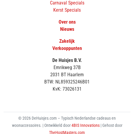
Carnaval Specials
Kerst Specials
Over ons
Nieuws
Zakelijk
Verkooppunten
De Huisjes B.V.
Emrikweg 37B
2031 BT Haarlem
BTW: NL859325246B01
KvK: 73026131
© 2026 DeHuisjes.com – Typisch Nederlandse cadeaus en
woonaccessoires. | Ontwikkeld door
4BIS Innovations
| Gehost door
TheHostMasters.com