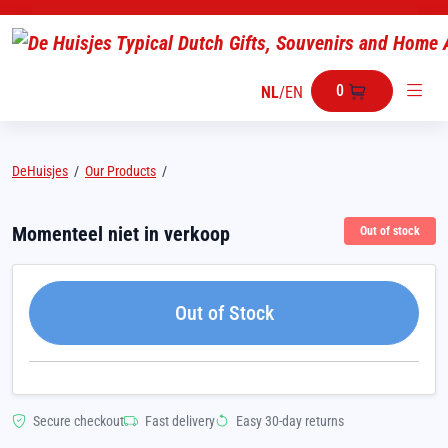
0
NL
/
EN
DeHuisjes
/
Our Products
/
Momenteel niet in verkoop
Out of stock
Out of Stock
Secure checkout
Fast delivery
Easy 30-day returns