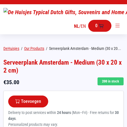
0
NL
/
EN
DeHuisjes
/
Our Products
/
Serveerplank Amsterdam - Medium (30 x 20...
Serveerplank Amsterdam - Medium (30 x 20 x
2 cm)
€
35.00
200
in stock
Toevoegen
Delivery to post services within
24 hours
(Mon–Fri) · Free returns for
30
days
.
Personalized products may vary.