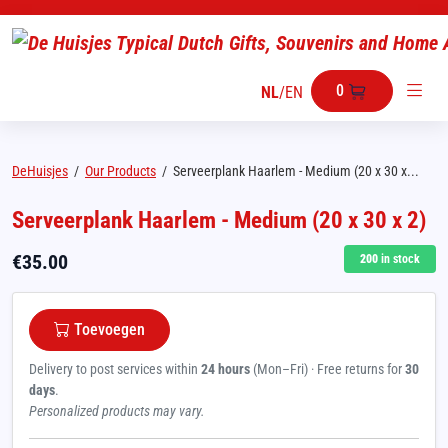
0
NL
/
EN
DeHuisjes
/
Our Products
/
Serveerplank Haarlem - Medium (20 x 30 x...
Serveerplank Haarlem - Medium (20 x 30 x 2)
€
35.00
200
in stock
Toevoegen
Delivery to post services within
24 hours
(Mon–Fri) · Free returns for
30
days
.
Personalized products may vary.