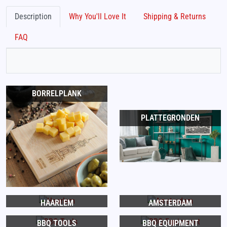
Description
Why You'll Love It
Shipping & Returns
FAQ
BORRELPLANK
PLATTEGRONDEN
HAARLEM
AMSTERDAM
BBQ TOOLS
BBQ EQUIPMENT