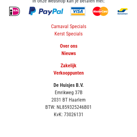
In onze webshop kan je betalen met:
Carnaval Specials
Kerst Specials
Over ons
Nieuws
Zakelijk
Verkooppunten
De Huisjes B.V.
Emrikweg 37B
2031 BT Haarlem
BTW: NL859325246B01
KvK: 73026131