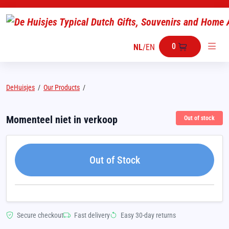
0
NL
/
EN
DeHuisjes
/
Our Products
/
Momenteel niet in verkoop
Out of stock
Out of Stock
Secure checkout
Fast delivery
Easy 30-day returns