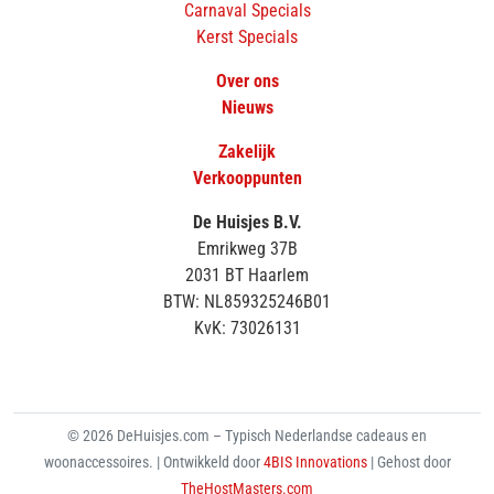
Carnaval Specials
Kerst Specials
Over ons
Nieuws
Zakelijk
Verkooppunten
De Huisjes B.V.
Emrikweg 37B
2031 BT Haarlem
BTW: NL859325246B01
KvK: 73026131
© 2026 DeHuisjes.com – Typisch Nederlandse cadeaus en
woonaccessoires. | Ontwikkeld door
4BIS Innovations
| Gehost door
TheHostMasters.com