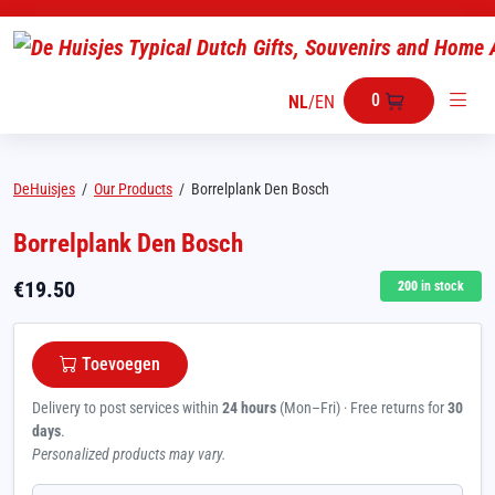
0
NL
/
EN
DeHuisjes
/
Our Products
/
Borrelplank Den Bosch
Borrelplank Den Bosch
€
19.50
200
in stock
Toevoegen
Delivery to post services within
24 hours
(Mon–Fri) · Free returns for
30
days
.
Personalized products may vary.