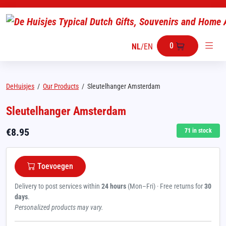
0
NL
/
EN
DeHuisjes
/
Our Products
/
Sleutelhanger Amsterdam
Sleutelhanger Amsterdam
€
8.95
71
in stock
Toevoegen
Delivery to post services within
24 hours
(Mon–Fri) · Free returns for
30
days
.
Personalized products may vary.