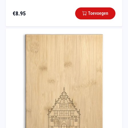
€
8.95
Toevoegen