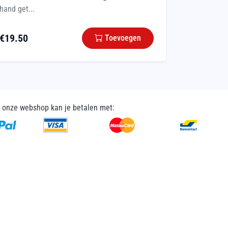
hand get...
€
19.50
Toevoegen
n onze webshop kan je betalen met: