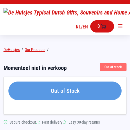
0
NL
/
EN
DeHuisjes
/
Our Products
/
Momenteel niet in verkoop
Out of stock
Out of Stock
Secure checkout
Fast delivery
Easy 30-day returns