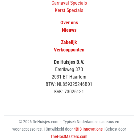
Carnaval Specials
Kerst Specials
Over ons
Nieuws
Zakelijk
Verkooppunten
De Huisjes B.V.
Emrikweg 37B
2031 BT Haarlem
BTW: NL859325246B01
KvK: 73026131
© 2026 DeHuisjes.com – Typisch Nederlandse cadeaus en
woonaccessoires. | Ontwikkeld door
4BIS Innovations
| Gehost door
TheHostMasters.com