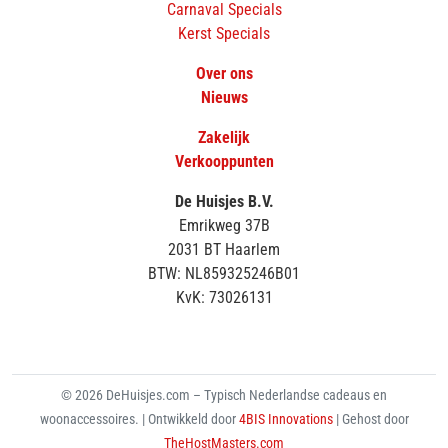
Carnaval Specials
Kerst Specials
Over ons
Nieuws
Zakelijk
Verkooppunten
De Huisjes B.V.
Emrikweg 37B
2031 BT Haarlem
BTW: NL859325246B01
KvK: 73026131
© 2026 DeHuisjes.com – Typisch Nederlandse cadeaus en
woonaccessoires. | Ontwikkeld door
4BIS Innovations
| Gehost door
TheHostMasters.com