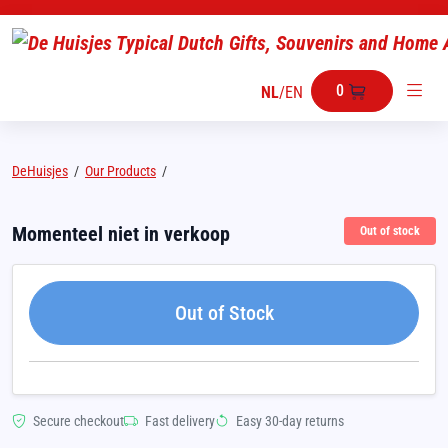
0
NL
/
EN
DeHuisjes
/
Our Products
/
Momenteel niet in verkoop
Out of stock
Out of Stock
Secure checkout
Fast delivery
Easy 30-day returns