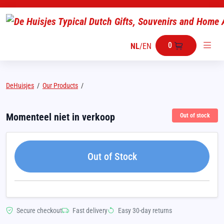
0
NL
/
EN
DeHuisjes
/
Our Products
/
Momenteel niet in verkoop
Out of stock
Out of Stock
Secure checkout
Fast delivery
Easy 30-day returns