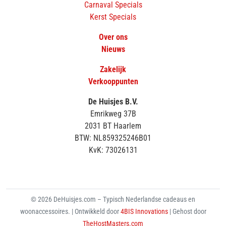
Carnaval Specials
Kerst Specials
Over ons
Nieuws
Zakelijk
Verkooppunten
De Huisjes B.V.
Emrikweg 37B
2031 BT Haarlem
BTW: NL859325246B01
KvK: 73026131
© 2026 DeHuisjes.com – Typisch Nederlandse cadeaus en
woonaccessoires. | Ontwikkeld door
4BIS Innovations
| Gehost door
TheHostMasters.com