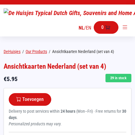
0
NL
/
EN
DeHuisjes
/
Our Products
/
Ansichtkaarten Nederland (set van 4)
Ansichtkaarten Nederland (set van 4)
€
5.95
29
in stock
Toevoegen
Delivery to post services within
24 hours
(Mon–Fri) · Free returns for
30
days
.
Personalized products may vary.