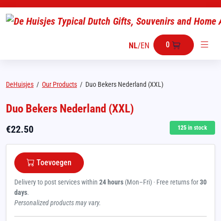
0
NL
/
EN
DeHuisjes
/
Our Products
/
Duo Bekers Nederland (XXL)
Duo Bekers Nederland (XXL)
€
22.50
125
in stock
Toevoegen
Delivery to post services within
24 hours
(Mon–Fri) · Free returns for
30
days
.
Personalized products may vary.