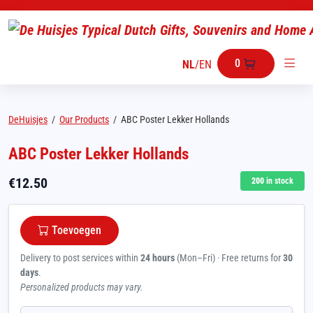
0
NL
/
EN
DeHuisjes
/
Our Products
/
ABC Poster Lekker Hollands
ABC Poster Lekker Hollands
€
12.50
200
in stock
Toevoegen
Delivery to post services within
24 hours
(Mon–Fri) · Free returns for
30
days
.
Personalized products may vary.