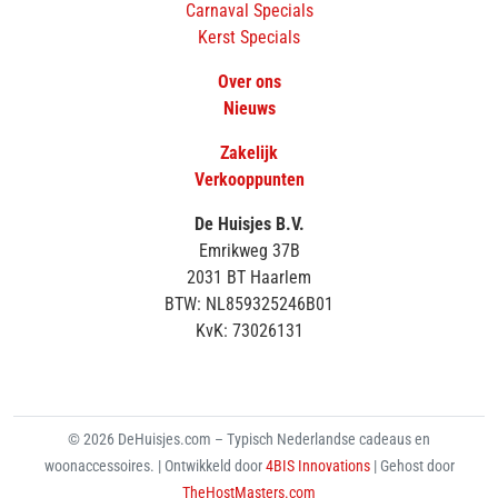
Carnaval Specials
Kerst Specials
Over ons
Nieuws
Zakelijk
Verkooppunten
De Huisjes B.V.
Emrikweg 37B
2031 BT Haarlem
BTW: NL859325246B01
KvK: 73026131
© 2026 DeHuisjes.com – Typisch Nederlandse cadeaus en
woonaccessoires. | Ontwikkeld door
4BIS Innovations
| Gehost door
TheHostMasters.com