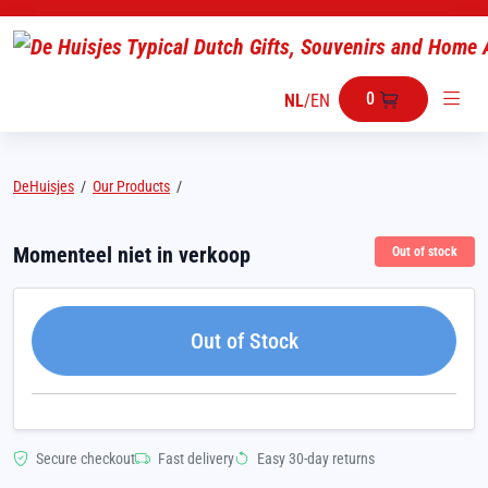
0
NL
/
EN
DeHuisjes
/
Our Products
/
Momenteel niet in verkoop
Out of stock
Out of Stock
Secure checkout
Fast delivery
Easy 30-day returns