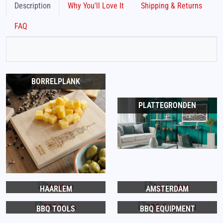
Description
Why You'll Love It
Shipping & Returns
FAQ
BORRELPLANK
PLATTEGRONDEN
HAARLEM
AMSTERDAM
BBQ TOOLS
BBQ EQUIPMENT