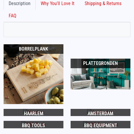
Description
Why You'll Love It
Shipping & Returns
FAQ
BORRELPLANK
PLATTEGRONDEN
HAARLEM
AMSTERDAM
BBQ TOOLS
BBQ EQUIPMENT