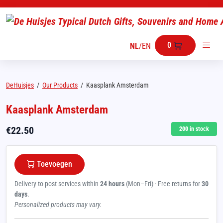
0
NL
/
EN
DeHuisjes
/
Our Products
/
Kaasplank Amsterdam
Kaasplank Amsterdam
€
22.50
200
in stock
Toevoegen
Delivery to post services within
24 hours
(Mon–Fri) · Free returns for
30
days
.
Personalized products may vary.