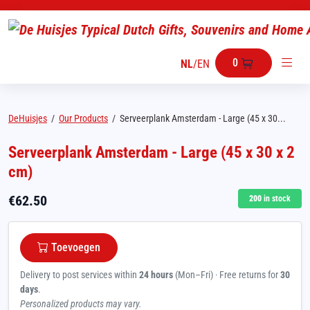
0
NL
/
EN
DeHuisjes
/
Our Products
/
Serveerplank Amsterdam - Large (45 x 30...
Serveerplank Amsterdam - Large (45 x 30 x 2
cm)
€
62.50
200
in stock
Toevoegen
Delivery to post services within
24 hours
(Mon–Fri) · Free returns for
30
days
.
Personalized products may vary.