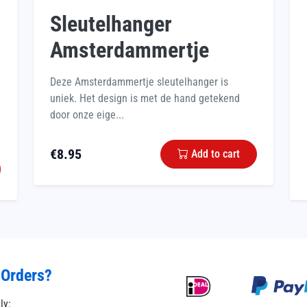
Sleutelhanger
Amsterdammertje
Deze Amsterdammertje sleutelhanger is
uniek. Het design is met de hand getekend
door onze eige...
€
8.95
Add to cart
 Orders?
tly: