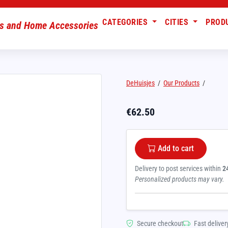
CATEGORIES
CITIES
PROD
DeHuisjes
/
Our Products
/
€
62.50
Add to cart
Delivery to post services within
2
Personalized products may vary.
Secure checkout
Fast deliver