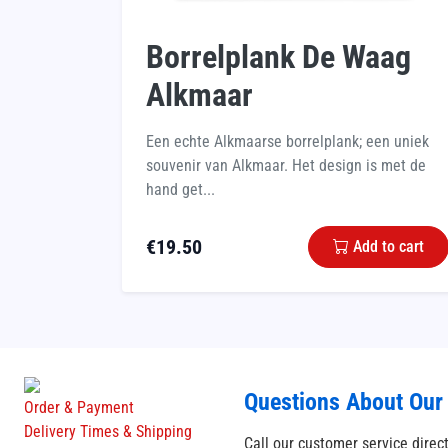
Borrelplank De Waag
Alkmaar
Een echte Alkmaarse borrelplank; een uniek
souvenir van Alkmaar. Het design is met de
hand get...
€
19.50
Add to cart
Questions About Our
Order & Payment
Delivery Times & Shipping
Call our customer service direc