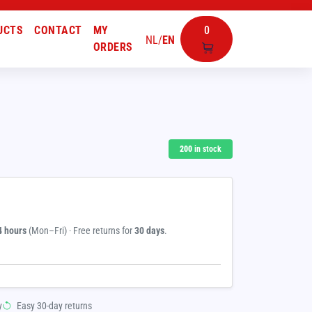
UCTS
CONTACT
MY
0
NL
/
EN
ORDERS
200
in stock
4 hours
(Mon–Fri) · Free returns for
30 days
.
y
Easy 30-day returns