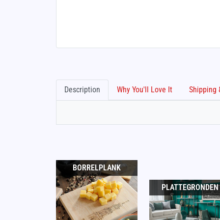
Description
Why You'll Love It
BORRELPLANK
PLATTEGRONDEN