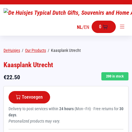
0
NL
/
EN
DeHuisjes
/
Our Products
/
Kaasplank Utrecht
Kaasplank Utrecht
€
22.50
200
in stock
Toevoegen
Delivery to post services within
24 hours
(Mon–Fri) · Free returns for
30
days
.
Personalized products may vary.