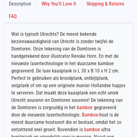
Description
Why You'll Love It
Shipping & Returns
FAQ
Wat is typisch Utrechts? De meest bekende
bezienswaardigheid van Utrecht is zonder twijfel de
Domtoren. Onze tekening van de Domtoren is
handgetekend door illustrator Renske Horn. En met de
nieuwste lasertechnologie in het duurzame bamboe
gegraveerd. De luxe kaasplank is L 30 x B 10 x H 2 cm.
Perfect te gebruiken als broodplank, ontbijtplank,
snijplank of om op een originele manier Hollandse hapjes
te serveren. Dat maakt deze kaasplank een echt uniek
Utrecht souvenir en Domtoren souvenir! De tekening van
de Domtoren is zorgvuldig in het
bamboe
gegraveerd
door de nieuwste lasertechnologie.
Bamboe
-hout is de
meest duurzame houtsoort die er bestaat, omdat het zo
ontzettend snel groeit. Bovendien is
bamboe
ultra
hygiënisch en vriendelijk voor je messen. Naast een