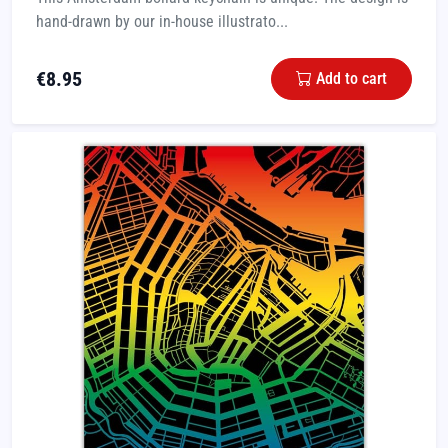
hand-drawn by our in-house illustrato...
€
8.95
Add to cart