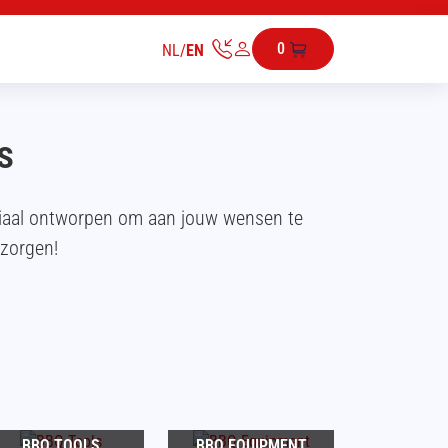
0
NL
/
EN
s
ciaal ontworpen om aan jouw wensen te
ezorgen!
BBQ TOOLS
BBQ EQUIPMENT