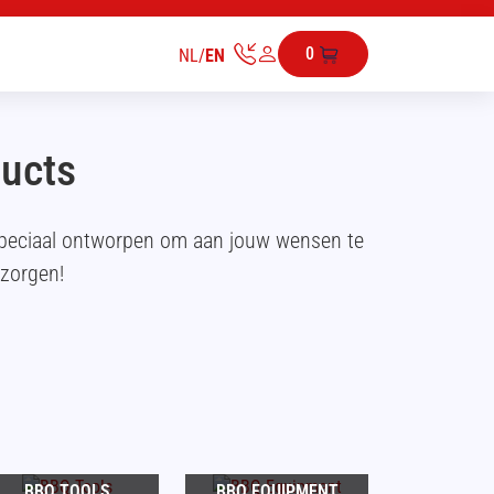
0
NL
/
EN
ducts
speciaal ontworpen om aan jouw wensen te
ezorgen!
BBQ TOOLS
BBQ EQUIPMENT