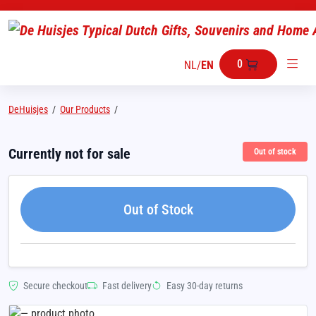
0
NL
/
EN
DeHuisjes
/
Our Products
/
Currently not for sale
Out of stock
Out of Stock
Secure checkout
Fast delivery
Easy 30-day returns