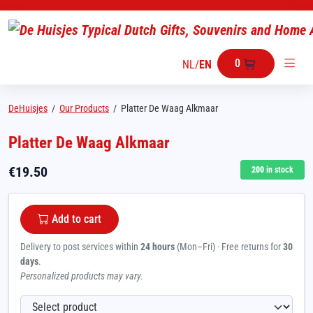
0
NL
/
EN
DeHuisjes
/
Our Products
/
Platter De Waag Alkmaar
Platter De Waag Alkmaar
€
19.50
200
in stock
Add to cart
Delivery to post services within
24 hours
(Mon–Fri) · Free returns for
30
days
.
Personalized products may vary.