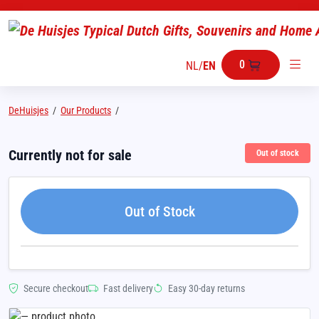
0
NL
/
EN
DeHuisjes
/
Our Products
/
Currently not for sale
Out of stock
Out of Stock
Secure checkout
Fast delivery
Easy 30-day returns