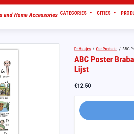
CATEGORIES
CITIES
PROD
DeHuisjes
/
Our Products
/
ABC Pos
ABC Poster Braban
Lijst
€
12.50