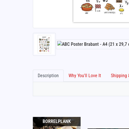
Description
Why You'll Love It
BORRELPLANK