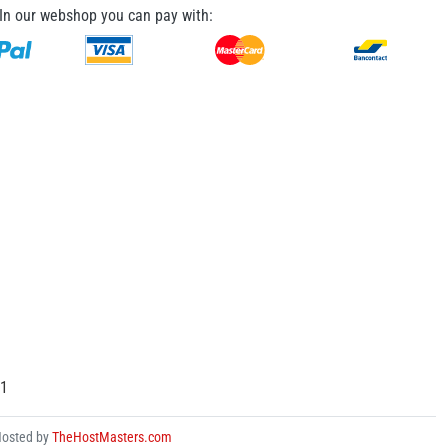
In our webshop you can pay with:
31
Hosted by
TheHostMasters.com