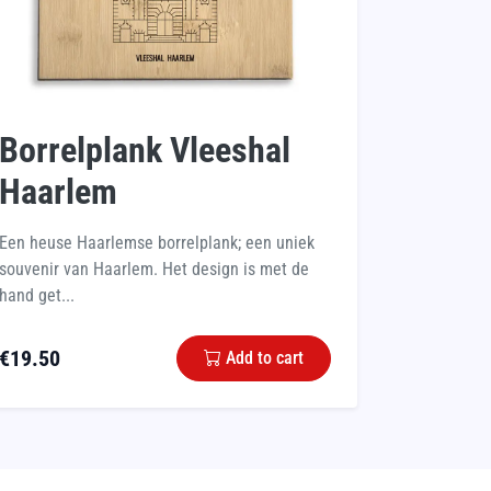
Borrelplank Vleeshal
Haarlem
Een heuse Haarlemse borrelplank; een uniek
souvenir van Haarlem. Het design is met de
hand get...
€
19.50
Add to cart