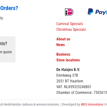
 Orders?
tly:
Carnival Specials
Christmas Specials
About us
nts?
News
om quote
Business
Store locations
De Huisjes B.V.
Emrikweg 37B
2031 BT Haarlem
VAT: NL859325246B01
Chamber of Commerce: 730261
ch Nederlandse cadeaus & woonaccessoires. | Developed by
4BIS Innovations
| 