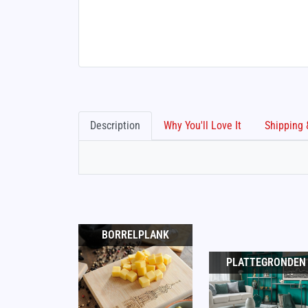
Description
Why You'll Love It
BORRELPLANK
PLATTEGRONDEN