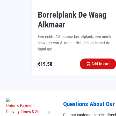
Borrelplank De Waag
Alkmaar
Een echte Alkmaarse borrelplank; een uniek
souvenir van Alkmaar. Het design is met de
hand get...
€
19.50
Add to cart
Questions About Our
Order & Payment
Delivery Times & Shipping
Call our customer service direc