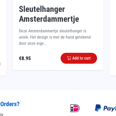
Sleutelhanger
Amsterdammertje
Deze Amsterdammertje sleutelhanger is
uniek. Het design is met de hand getekend
door onze eige...
€
8.95
Add to cart
 Orders?
tly: