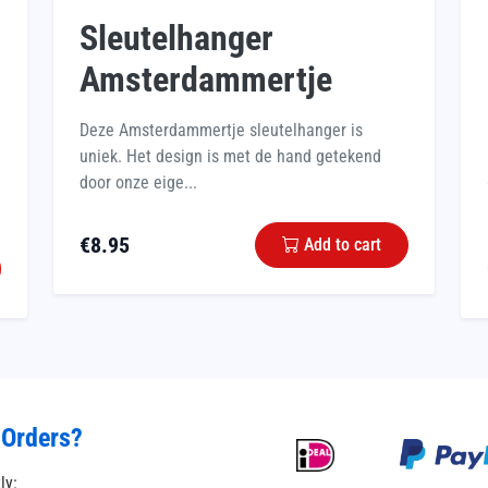
Sleutelhanger
Amsterdammertje
Deze Amsterdammertje sleutelhanger is
uniek. Het design is met de hand getekend
door onze eige...
€
8.95
Add to cart
 Orders?
tly: