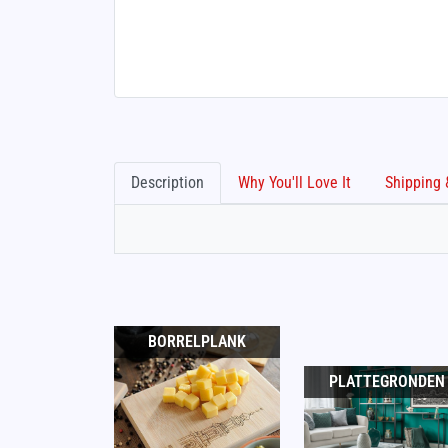
Description
Why You'll Love It
BORRELPLANK
PLATTEGRONDEN