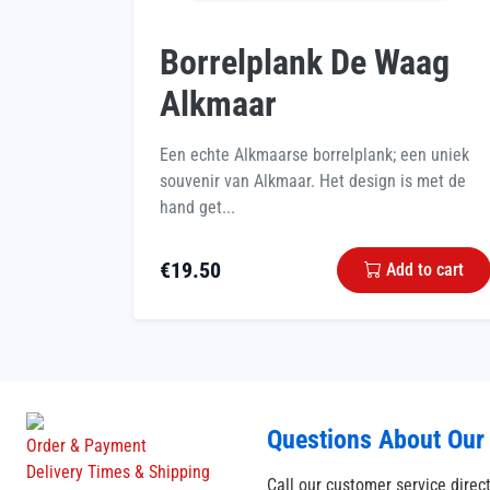
Borrelplank De Waag
Alkmaar
Een echte Alkmaarse borrelplank; een uniek
souvenir van Alkmaar. Het design is met de
hand get...
€
19.50
Add to cart
Questions About Our
Order & Payment
Delivery Times & Shipping
Call our customer service direc