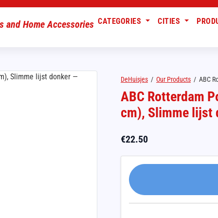
CATEGORIES
CITIES
PROD
DeHuisjes
/
Our Products
/
ABC Ro
ABC Rotterdam Pos
cm), Slimme lijst
€
22.50