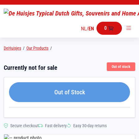
0
NL
/
EN
DeHuisjes
/
Our Products
/
Currently not for sale
Out of stock
Out of Stock
Secure checkout
Fast delivery
Easy 30-day returns