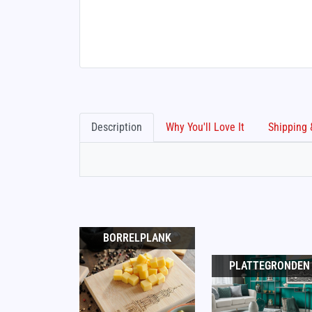
Description
Why You'll Love It
BORRELPLANK
PLATTEGRONDEN