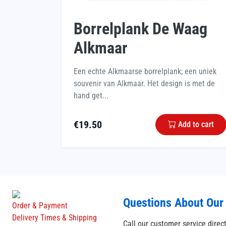
Borrelplank De Waag
Alkmaar
Een echte Alkmaarse borrelplank; een uniek
souvenir van Alkmaar. Het design is met de
hand get...
€
19.50
Add to cart
Questions About Our
Order & Payment
Delivery Times & Shipping
Call our customer service direc