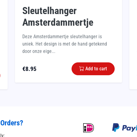
Sleutelhanger
Amsterdammertje
Deze Amsterdammertje sleutelhanger is
uniek. Het design is met de hand getekend
door onze eige...
€
8.95
Add to cart
 Orders?
tly: