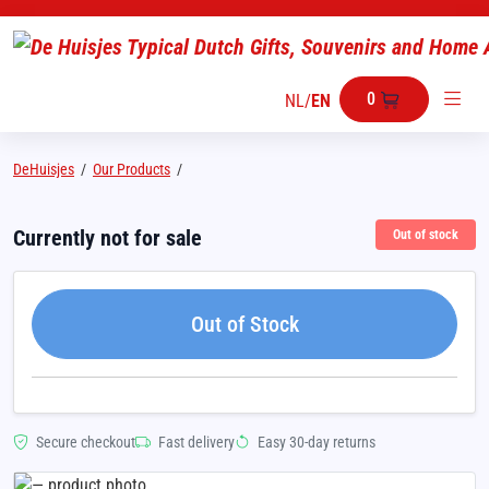
0
NL
/
EN
DeHuisjes
/
Our Products
/
Currently not for sale
Out of stock
Out of Stock
Secure checkout
Fast delivery
Easy 30-day returns