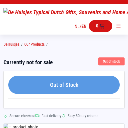
0
NL
/
EN
DeHuisjes
/
Our Products
/
Currently not for sale
Out of stock
Out of Stock
Secure checkout
Fast delivery
Easy 30-day returns