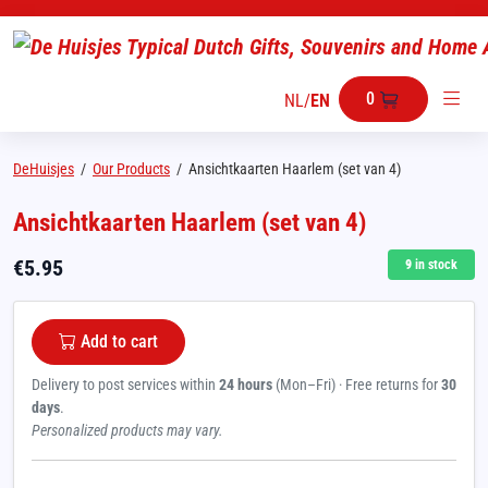
0
NL
/
EN
DeHuisjes
/
Our Products
/
Ansichtkaarten Haarlem (set van 4)
Ansichtkaarten Haarlem (set van 4)
€
5.95
9
in stock
Add to cart
Delivery to post services within
24 hours
(Mon–Fri) · Free returns for
30
days
.
Personalized products may vary.