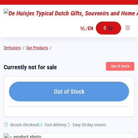
0
NL
/
EN
DeHuisjes
/
Our Products
/
Currently not for sale
Out of stock
Out of Stock
Secure checkout
Fast delivery
Easy 30-day returns