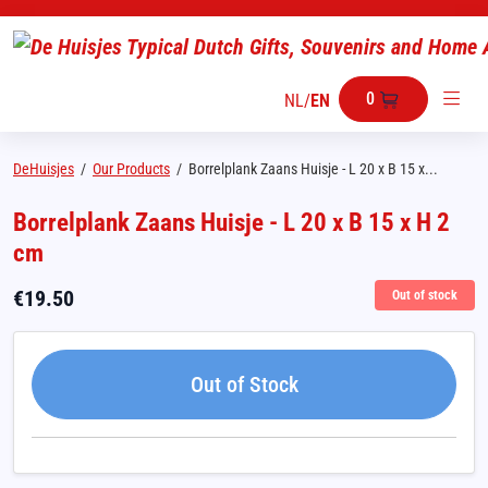
0
NL
/
EN
DeHuisjes
/
Our Products
/
Borrelplank Zaans Huisje - L 20 x B 15 x...
Borrelplank Zaans Huisje - L 20 x B 15 x H 2
cm
€
19.50
Out of stock
Out of Stock