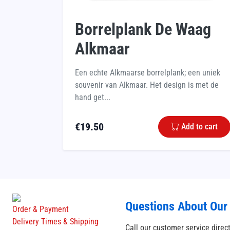
Borrelplank De Waag
Alkmaar
Een echte Alkmaarse borrelplank; een uniek
souvenir van Alkmaar. Het design is met de
hand get...
€
19.50
Add to cart
Questions About Our
Order & Payment
Delivery Times & Shipping
Call our customer service direc