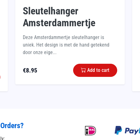
Sleutelhanger
Amsterdammertje
Deze Amsterdammertje sleutelhanger is
uniek. Het design is met de hand getekend
door onze eige...
€
8.95
Add to cart
 Orders?
tly: