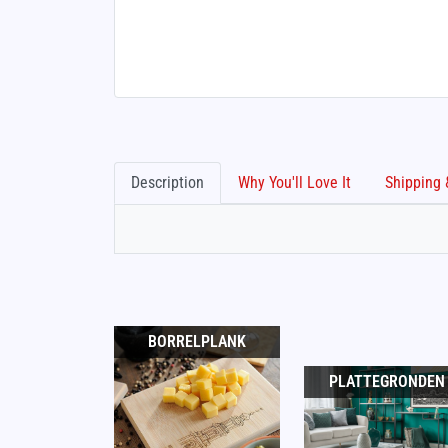
Description
Why You'll Love It
BORRELPLANK
PLATTEGRONDEN