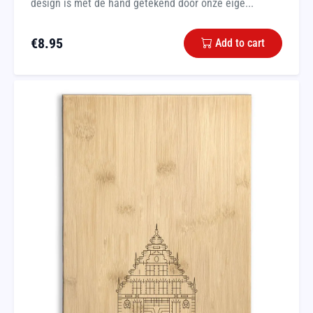
design is met de hand getekend door onze eige...
€
8.95
Add to cart