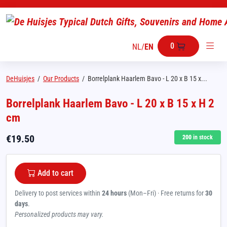
0
NL
/
EN
DeHuisjes
/
Our Products
/
Borrelplank Haarlem Bavo - L 20 x B 15 x...
Borrelplank Haarlem Bavo - L 20 x B 15 x H 2
cm
€
19.50
200
in stock
Add to cart
Delivery to post services within
24 hours
(Mon–Fri) · Free returns for
30
days
.
Personalized products may vary.