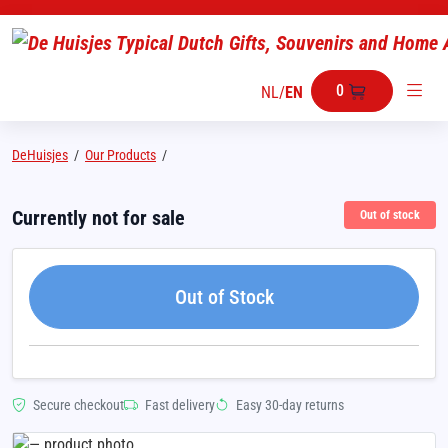
0
NL
/
EN
DeHuisjes
/
Our Products
/
Currently not for sale
Out of stock
Out of Stock
Secure checkout
Fast delivery
Easy 30-day returns