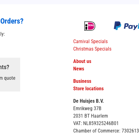
 Orders?
tly:
Carnival Specials
Christmas Specials
About us
nts?
News
om quote
Business
Store locations
De Huisjes B.V.
Emrikweg 37B
2031 BT Haarlem
VAT: NL859325246B01
Chamber of Commerce: 730261