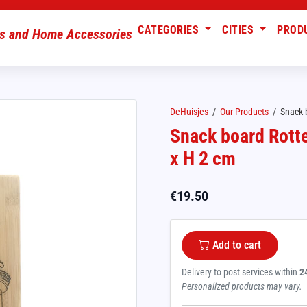
CATEGORIES
CITIES
PROD
DeHuisjes
/
Our Products
/
Snack 
Snack board Rott
x H 2 cm
€
19.50
Add to cart
Delivery to post services within
2
Personalized products may vary.