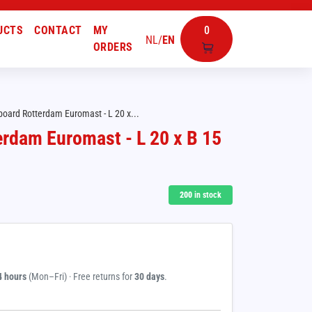
UCTS
CONTACT
MY
0
NL
/
EN
ORDERS
board Rotterdam Euromast - L 20 x...
erdam Euromast - L 20 x B 15
200
in stock
4 hours
(Mon–Fri) · Free returns for
30 days
.