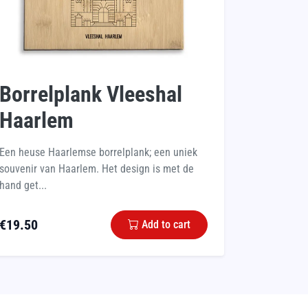
Borrelplank Vleeshal
Haarlem
Een heuse Haarlemse borrelplank; een uniek
souvenir van Haarlem. Het design is met de
hand get...
€
19.50
Add to cart