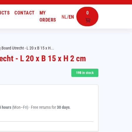
UCTS
CONTACT
MY
0
NL
/
EN
ORDERS
 Board Utrecht - L 20 x B 15 x H...
echt - L 20 x B 15 x H 2 cm
198
in stock
4 hours
(Mon–Fri) · Free returns for
30 days
.