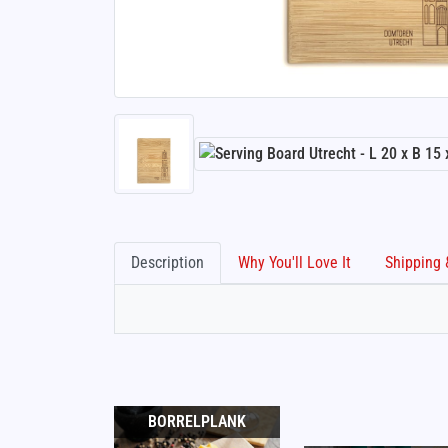
Description
Why You'll Love It
BORRELPLANK