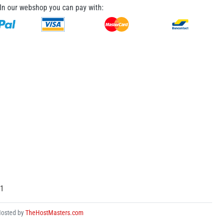
In our webshop you can pay with:
31
Hosted by
TheHostMasters.com