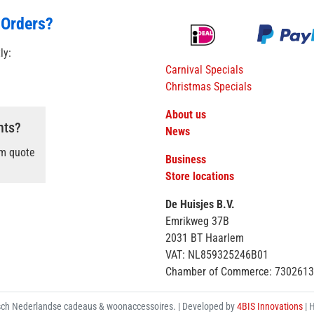
 Orders?
tly:
Carnival Specials
Christmas Specials
About us
nts?
News
om quote
Business
Store locations
De Huisjes B.V.
Emrikweg 37B
2031 BT Haarlem
VAT: NL859325246B01
Chamber of Commerce: 730261
ch Nederlandse cadeaus & woonaccessoires. | Developed by
4BIS Innovations
| 