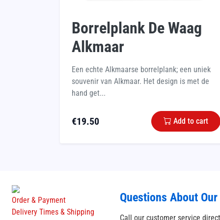
Borrelplank De Waag
Alkmaar
Een echte Alkmaarse borrelplank; een uniek
souvenir van Alkmaar. Het design is met de
hand get...
€
19.50
Add to cart
Questions About Our
Order & Payment
Delivery Times & Shipping
Call our customer service direc