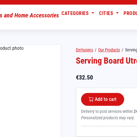
CATEGORIES
CITIES
PROD
DeHuisjes
/
Our Products
/
Serving
Serving Board Utr
€
32.50
Add to cart
Delivery to post services within
2
Personalized products may vary.