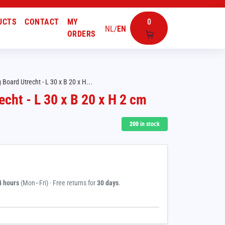
UCTS
CONTACT
MY
0
NL
/
EN
ORDERS
 Board Utrecht - L 30 x B 20 x H...
echt - L 30 x B 20 x H 2 cm
200
in stock
4 hours
(Mon–Fri) · Free returns for
30 days
.