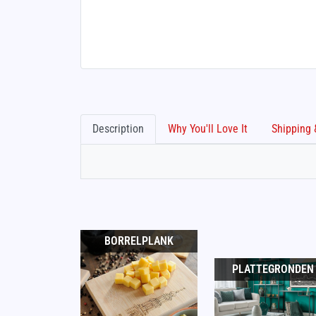
Description
Why You'll Love It
BORRELPLANK
PLATTEGRONDEN