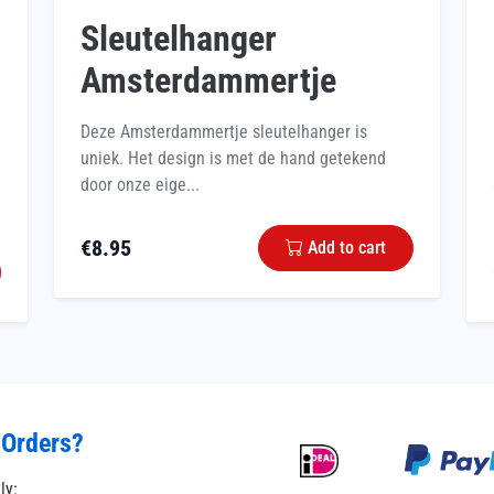
Sleutelhanger
Amsterdammertje
Deze Amsterdammertje sleutelhanger is
uniek. Het design is met de hand getekend
door onze eige...
€
8.95
Add to cart
 Orders?
tly: