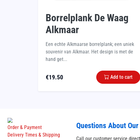
Borrelplank De Waag
Alkmaar
Een echte Alkmaarse borrelplank; een uniek
souvenir van Alkmaar. Het design is met de
hand get...
€
19.50
Add to cart
Questions About Our
Order & Payment
Delivery Times & Shipping
Call our customer service direc