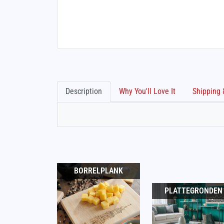
Description
Why You'll Love It
BORRELPLANK
PLATTEGRONDEN