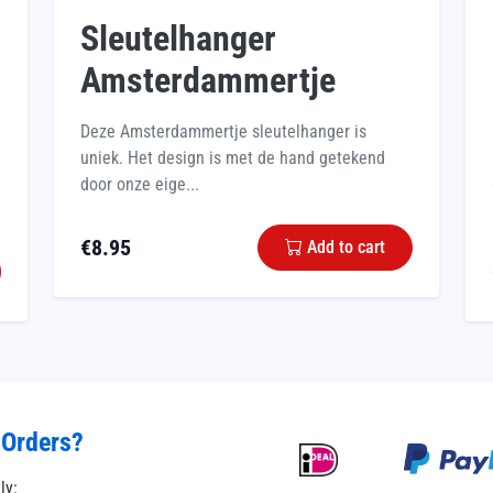
Sleutelhanger
Amsterdammertje
Deze Amsterdammertje sleutelhanger is
uniek. Het design is met de hand getekend
door onze eige...
€
8.95
Add to cart
 Orders?
tly: