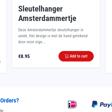
Sleutelhanger
Amsterdammertje
Deze Amsterdammertje sleutelhanger is
uniek. Het design is met de hand getekend
door onze eige...
€
8.95
Add to cart
 Orders?
tly: