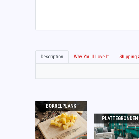
Description
Why You'll Love It
BORRELPLANK
PLATTEGRONDEN