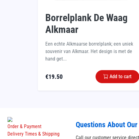
Borrelplank De Waag
Alkmaar
Een echte Alkmaarse borrelplank; een uniek
souvenir van Alkmaar. Het design is met de
hand get...
€
19.50
Add to cart
Questions About Our
Order & Payment
Delivery Times & Shipping
Call our customer service direc