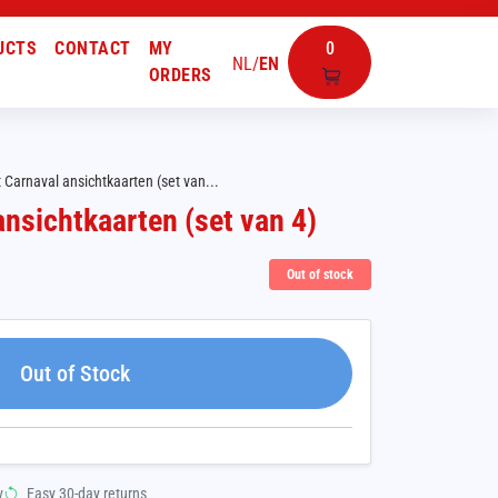
UCTS
CONTACT
MY
0
NL
/
EN
ORDERS
 Carnaval ansichtkaarten (set van...
ansichtkaarten (set van 4)
Out of stock
Out of Stock
y
Easy 30-day returns