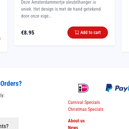
Deze Amsterdammertje sleutelhanger is
uniek. Het design is met de hand getekend
door onze eige...
€
8.95
Add to cart
 Orders?
tly:
Carnival Specials
Christmas Specials
About us
nts?
News