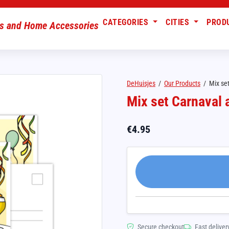
CATEGORIES
CITIES
PROD
DeHuisjes
/
Our Products
/
Mix set
Mix set Carnaval 
€
4.95
Secure checkout
Fast deliver