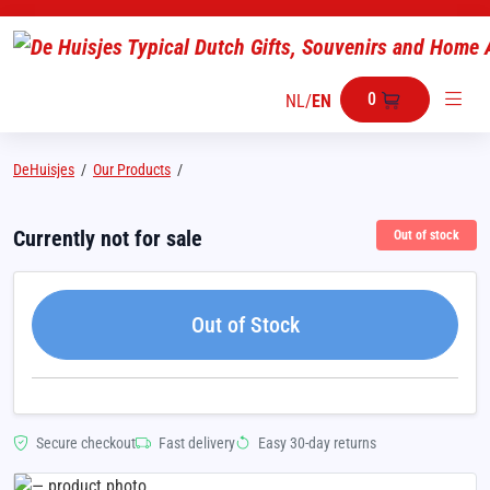
0
NL
/
EN
DeHuisjes
/
Our Products
/
Currently not for sale
Out of stock
Out of Stock
Secure checkout
Fast delivery
Easy 30-day returns