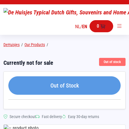
0
NL
/
EN
DeHuisjes
/
Our Products
/
Currently not for sale
Out of stock
Out of Stock
Secure checkout
Fast delivery
Easy 30-day returns