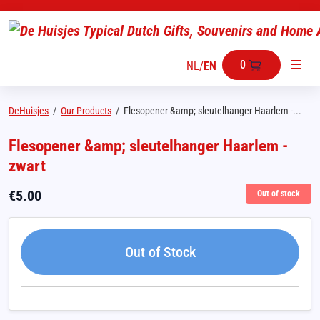
0
NL
/
EN
DeHuisjes
/
Our Products
/
Flesopener &amp; sleutelhanger Haarlem -...
Flesopener &amp; sleutelhanger Haarlem -
zwart
€
5.00
Out of stock
Out of Stock