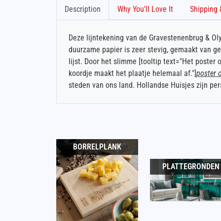
Description
Why You'll Love It
Deze lijntekening van de Gravestenenbrug & Olyph
duurzame papier is zeer stevig, gemaakt van g
lijst. Door het slimme [tooltip text="Het poste
koordje maakt het plaatje helemaal af."]
poster 
steden van ons land. Hollandse Huisjes zijn pe
BORRELPLANK
PLATTEGRONDEN