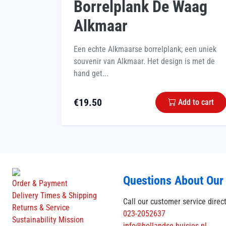
Borrelplank De Waag
Alkmaar
Een echte Alkmaarse borrelplank; een uniek
souvenir van Alkmaar. Het design is met de
hand get...
€
19.50
Add to cart
Questions About Our
Order & Payment
Delivery Times & Shipping
Call our customer service direc
Returns & Service
023-2052637
Sustainability Mission
info@hollandse-huisjes.nl