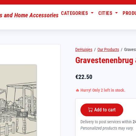
CATEGORIES
CITIES
PROD
DeHuisjes
/
Our Products
/
Graves
Gravestenenbrug 
€
22.50
🔥 Hurry! Only 2 left in stock.
Add to cart
Delivery to post services within
2
Personalized products may vary.