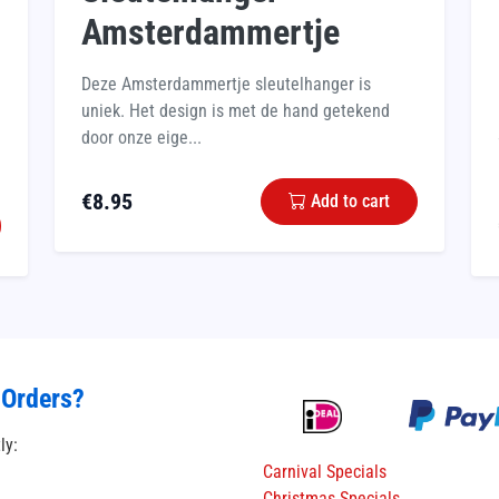
Amsterdammertje
Deze Amsterdammertje sleutelhanger is
uniek. Het design is met de hand getekend
door onze eige...
€
8.95
Add to cart
 Orders?
tly:
Carnival Specials
Christmas Specials