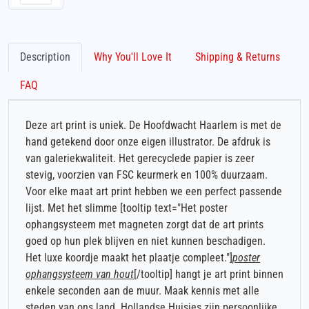
Description
Why You'll Love It
Shipping & Returns
FAQ
Deze art print is uniek. De Hoofdwacht Haarlem is met de
hand getekend door onze eigen illustrator. De afdruk is
van galeriekwaliteit. Het gerecyclede papier is zeer
stevig, voorzien van FSC keurmerk en 100% duurzaam.
Voor elke maat art print hebben we een perfect passende
lijst. Met het slimme [tooltip text="Het poster
ophangsysteem met magneten zorgt dat de art prints
goed op hun plek blijven en niet kunnen beschadigen.
Het luxe koordje maakt het plaatje compleet."]
poster
ophangsysteem van hout
[/tooltip] hangt je art print binnen
enkele seconden aan de muur. Maak kennis met alle
steden van ons land. Hollandse Huisjes zijn persoonlijke